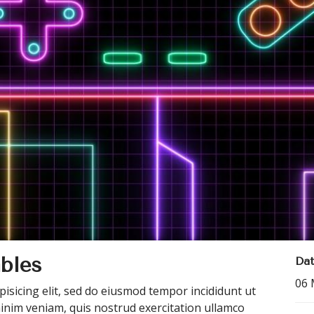
ables
Dat
06 
isicing elit, sed do eiusmod tempor incididunt ut
inim veniam, quis nostrud exercitation ullamco