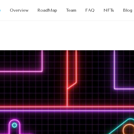
e
Overview
RoadMap
Team
FAQ
NFTs
Blog